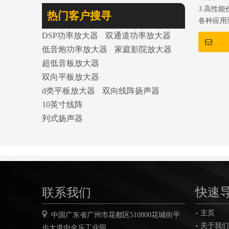
3.高性能
热门客户搜寻
各种应用
DSP功率放大器
双通道功率放大器
低音炮功率放大器
家庭影院放大器
超低音板放大器
双向平板放大器
d类平板放大器
双向线阵扬声器
10英寸线阵
列式扬声器
联系我们
快速
主页

:
中国广东省广州市花都区
510800
花城街平
关于我们
步大道中金乐工业园