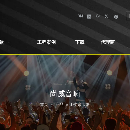
款
工程案例
下载
代理商
尚威音响
首页
»
产品
»
D类放大器