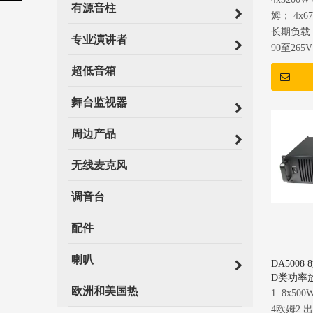
有源音柱
姆； 4x6
长期负载 
专业演讲者
90至26
和高保真
超低音箱
舞台监视器
周边产品
无线麦克风
调音台
配件
喇叭
DA500
D类功率
欧洲和美国热
1. 8x50
4欧姆2