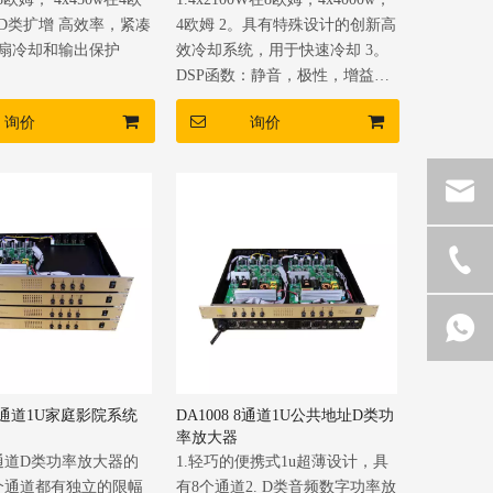
D类扩增 高效率，紧凑
4欧姆 2。具有特殊设计的创新高
风扇冷却和输出保护
效冷却系统，用于快速冷却 3。
DSP函数：静音，极性，增益，
等式，Xover，限制器。 4。超级
询价
询价
力量；内部紧凑的电路，高效率
和轻巧
 4通道1U家庭影院系统
DA1008 8通道1U公共地址D类功
率放大器
通道D类功率放大器的
1.轻巧的便携式1u超薄设计，具
每个通道都有独立的限幅
有8个通道2. D类音频数字功率放