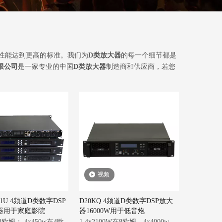
性能达到更高的标准。我们为
D类放大器
的每一个细节都是
限公司
是一家专业的中国
D类放大器
制造商和供应商，若您
视频
D 1U 4频道D类数字DSP
D20KQ 4频道D类数字DSP放大
器用于家庭影院
器16000W用于低音炮
在8欧姆； 4x450w在4欧
1.4x2100W在8欧姆，4x4000w，