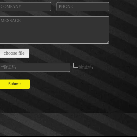
choose file
Submit