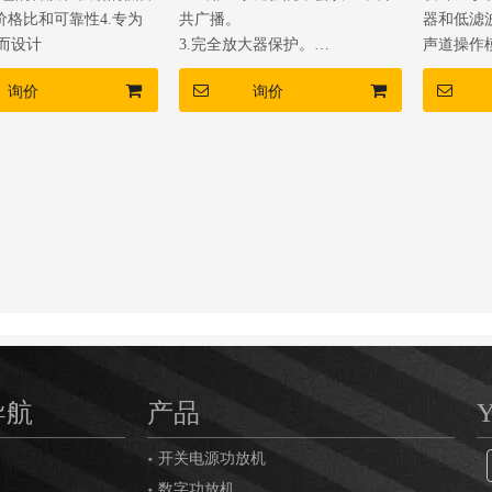
价格比和可靠性4.专为
共广播。
器和低滤
而设计
3.完全放大器保护。
声道操作
4. XLR，输入连接器
护5. X
询价
询价
5.我们提供2年保修。
导航
产品
开关电源功放机
数字功放机