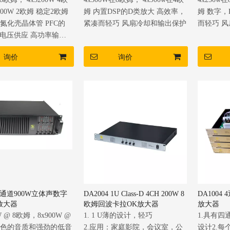
700W 2欧姆 稳定2欧姆
姆 内置DSP的D类放大 高效率，
姆 数字，
氮化壳晶体管 PFC的
紧凑而轻巧 风扇冷却和输出保护
而轻巧 
5V电压供应 高功率输出
询价
询价
8 8通道900W立体声数字
DA2004 1U Class-D 4CH 200W 8
DA1004
放大器
欧姆回波卡拉OK放大器
放大器
0W @ 8欧姆，8x900W @
1. 1 U薄的设计，轻巧
1.具有四
.出色的音质和强劲的低音
2.应用：家庭影院，会议室，公
设计2.