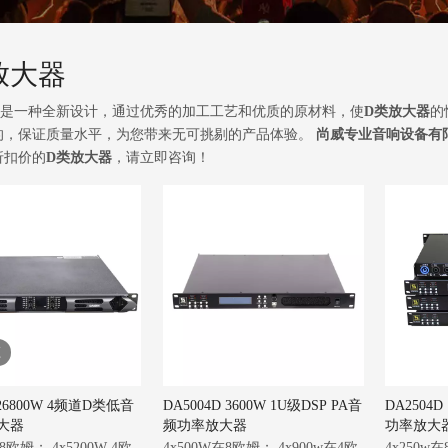
放大器
是一种全新设计，通过优秀的加工工艺和优质的原材料，使
D类放大器
的
的，保证质量水平，为您带来无可挑剔的产品体验。
尚威专业音响设备有
折扣价的
D类放大器
，请立即咨询！
频
 26800W 4频道D类低音
DA5004D 3600W 1U级DSP PA音
DA2504
大器
频功率放大器
功率放大
 8欧姆； 4x5200W 4欧
4x500W在8欧姆； 4x900w在4欧
4x250w