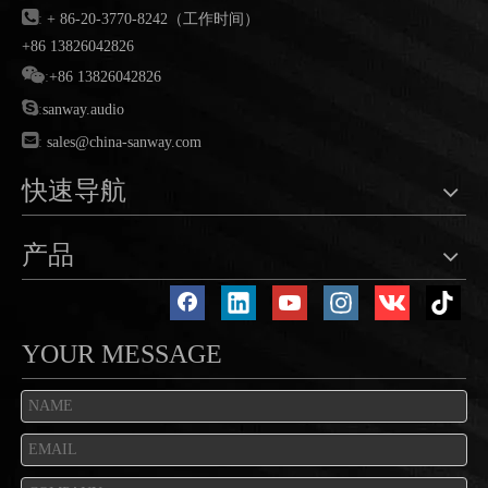

:
+ 86-20-3770-8242（工作时间）
+86 13826042826

:
+86 13826042826

:
sanway.audio

:
sales@china-sanway.com
快速导航
产品
YOUR MESSAGE