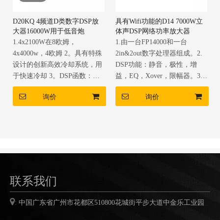
D20KQ 4频道D类数字DSP放
具有Wifi功能的D14 7000W立
大器16000W用于低音炮
体声DSP网络功率放大器
1.4x2100W在8欧姆，
1.由一台FP14000和一台
4x4000w，4欧姆 2。具有特殊
2in&2out数字处理器组成。2.
设计的创新高效冷却系统，用
DSP功能：静音，极性，增
于快速冷却 3。DSP函数：静
益，EQ，Xover，限幅器。3.
音，极性，增益，等式，
以太网功能（wifi）：通过
询价
询价
Xover，限制器。 4。超级力
Wifi控制一台计算机中的许多
量；内部紧凑的电路，高效率
D14放大器。
和轻巧
联系我们

:
中国广东省广州市花都区
510800
花城街平步大道中金乐工业园