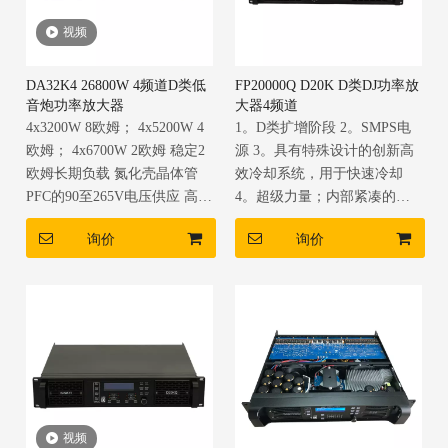
视频
DA32K4 26800W 4频道D类低
FP20000Q D20K D类DJ功率放
音炮功率放大器
大器4频道
4x3200W 8欧姆； 4x5200W 4
1。D类扩增阶段 2。SMPS电
欧姆； 4x6700W 2欧姆 稳定2
源 3。具有特殊设计的创新高
欧姆长期负载 氮化壳晶体管
效冷却系统，用于快速冷却
PFC的90至265V电压供应 高功
4。超级力量；内部紧凑的电
率输出和高保真
路，高效率和轻巧
询价
询价
视频