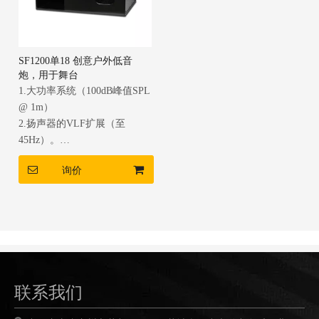
SF1200单18 创意户外低音
炮，用于舞台
1.大功率系统（100dB峰值SPL
@ 1m）
2.扬声器的VLF扩展（至
45Hz）。
3.先进的控制电子装置确保可
询价
靠，线性的操作。
4.一体式杆架，可支撑一个或
两个扬声器。
联系我们