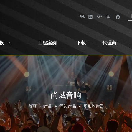
款
工程案例
下载
代理商
尚威音响
首页
»
产品
»
周边产品
»
图形均衡器