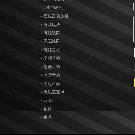
D类功放机
变压器功放机
有源模块
有源线阵
无源线阵
有源音柱
全频音箱
超低音箱
监听音箱
周边产品
无线麦克风
调音台
配件
喇叭