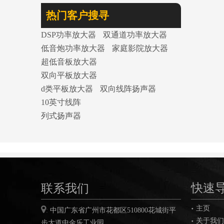
热门客户搜寻
DSP功率放大器
双通道功率放大器
低音炮功率放大器
家庭影院放大器
超低音板放大器
双向平板放大器
d类平板放大器
双向线阵扬声器
10英寸线阵
列式扬声器
联系我们
快速
主页

:
中国广东省广州市花都区
510800
花城街平
关于我们
步大道中金乐工业园