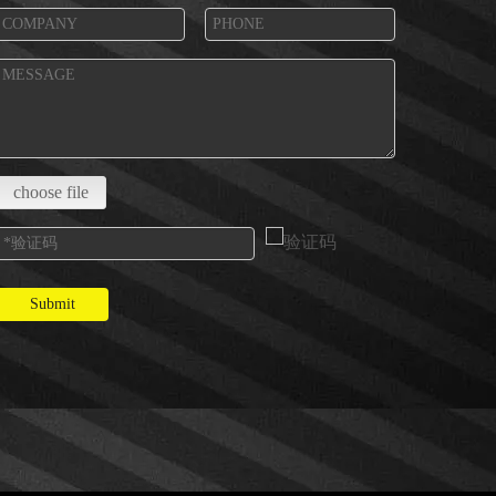
choose file
Submit