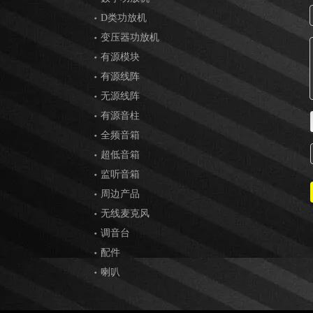
D类功放机
变压器功放机
有源模块
有源线阵
无源线阵
有源音柱
全频音箱
超低音箱
监听音箱
周边产品
无线麦克风
调音台
配件
喇叭