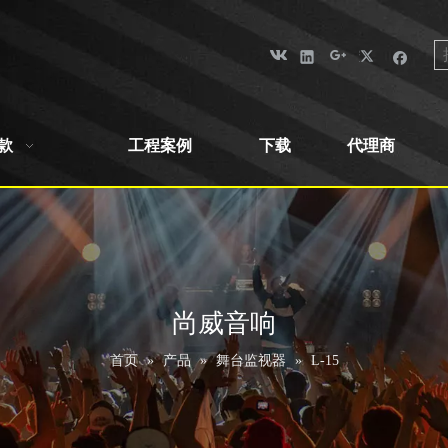
款
工程案例
下载
代理商
尚威音响
首页
»
产品
»
舞台监视器
»
L-15