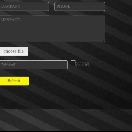
choose file
Submit