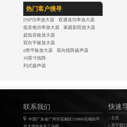
热门客户搜寻
DSP功率放大器
双通道功率放大器
低音炮功率放大器
家庭影院放大器
超低音板放大器
双向平板放大器
d类平板放大器
双向线阵扬声器
10英寸线阵
列式扬声器
联系我们
快速
主页

:
中国广东省广州市花都区
510800
花城街平
关于我们
步大道中金乐工业园