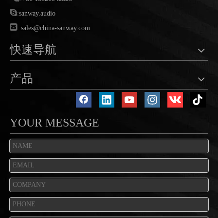

:
sanway.audio

:
sales@china-sanway.com
快速导航
产品
YOUR MESSAGE