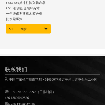
CS64 6x4英寸柱阵列扬声器
CS18有源低音炮18英寸
一年级俄罗斯桦木胶合板
防水聚脲漆
内置DSP板放大器
询价
轻巧，简单，轻松设置。
联系我们

:
中国广东省广州市花都区
510800
花城街平步大道中金乐工业园

:
+ 86-20-3770-8242（工作时间）
+86 13826042826

:
+86 13826042826