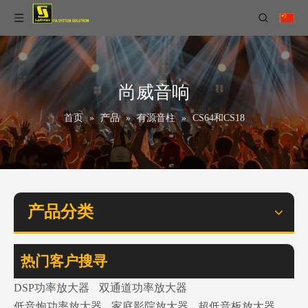
尚威音响
首页
»
产品
»
有源音柱
»
CS64和CS18
产品分类
热门客户搜寻
DSP功率放大器
双通道功率放大器
低音炮功率放大器
家庭影院放大器
超低音板放大器