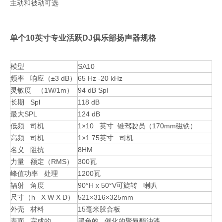
主动和被动可选
单个10英寸专业活跃DJ俱乐部扬声器规格
模型
SA10
频率 响应（±3 dB）
65 Hz -20 kHz
灵敏度 （1W/1m）
94 dB Spl
长期 Spl
118 dB
最大SPL
124 dB
低频 司机
1×10 英寸 锥驾驶员（170mm磁铁）
高频 司机
1×1.75英寸 司机
名义 阻抗
8HM
力量 额定（RMS）
300瓦
峰值功率 处理
1200瓦
辐射 角度
90°H x 50°V可旋转 喇叭
尺寸（h X W X D）
521×316×325mm
外壳 材料
15毫米胶合板
表面 完成的
黑色的 催化的聚氨酯油漆