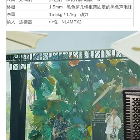
格栅
1.5mm 黑色穿孔钢框架固定的黑色声泡沫
净重
15.5kg / 17kg 动力
输入 连接器
中性 NL4MPX2