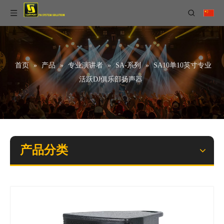
首页
»
产品
»
专业演讲者
»
SA-系列
»
SA10单10英寸专业
活跃DJ俱乐部扬声器
产品分类