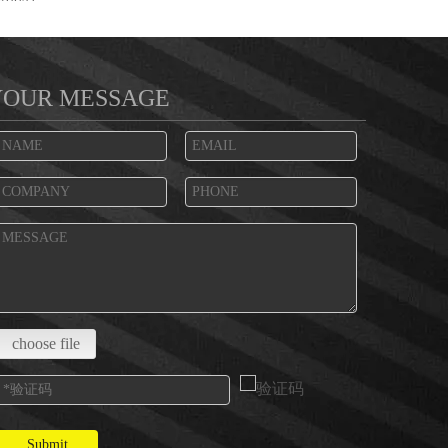
YOUR MESSAGE
choose file
Submit