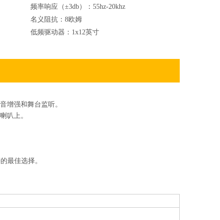
频率响应（±3db）：
55hz-20khz
名义阻抗：
8欧姆
低频驱动器：
1x12英寸
声音增强和舞台监听。
°喇叭上。
等的最佳选择。