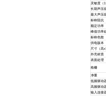
灵敏度（1w
长期声压
最大声压
标称阻抗
额定功率
峰值功率
标称色散
供电版本
尺寸（高x
外壳材质
表面处理
格栅
净重
低频驱动
高频驱动
输入连接