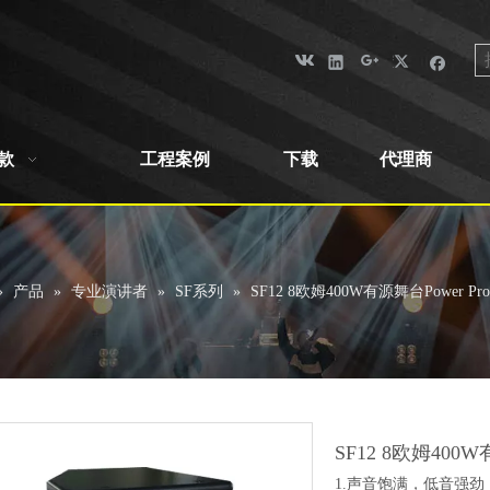
款
工程案例
下载
代理商
»
产品
»
专业演讲者
»
SF系列
»
SF12 8欧姆400W有源舞台Power P
SF12 8欧姆400
1.声音饱满，低音强