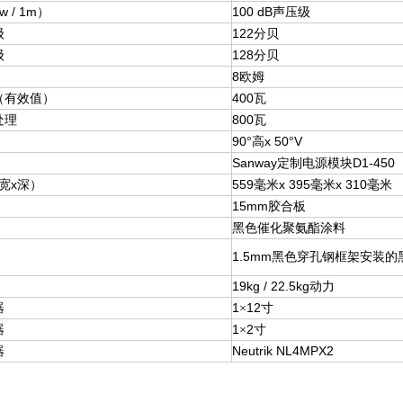
 / 1m）
100 dB声压级
级
122分贝
级
128分贝
8欧姆
（有效值）
400瓦
处理
800瓦
90
高x 50
V
°
°
Sanway定制电源模块D1-450
宽x深）
559毫米x 395毫米x 310毫米
15mm胶合板
黑色催化聚氨酯涂料
1.5mm黑色穿孔钢框架安装
19kg / 22.5kg动力
器
1
12寸
×
器
1
2寸
×
器
Neutrik NL4MPX2