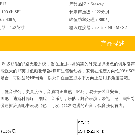
F12
产品品牌：
Sanway
：
100 db SPL
长期声压级：
122分贝
率：
400瓦
峰值功率处理：
800瓦
动器：
1x2英寸
输入连接器：
neutrik NL4MPX2
产品描述
12是一种多功能的2路无源系统，旨在通过非常紧凑的外壳提供出色的俱乐部
功能强大的12英寸低频驱动器和HF压缩驱动器，安装在恒定方向性90°x 50
应用场合，可以旋转HF号角，以允许在垂直或水平方向上使用多角度音箱。
饱满，低音强劲，失真度低，音质纯正自然，轻巧，易于安装且安全。
会，酒吧，迪斯科舞厅，剧院，音乐厅，乐队，舞台表演，婚礼，巡回演出
号在慢速摇滚酒吧中表现出色，可发出非常饱满的声音，低音强劲有力。
SF-12
（
3分贝）
55 Hz-20 kHz
±