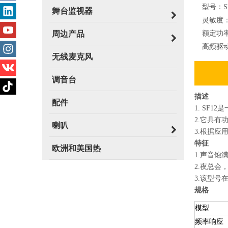
型号：
S
舞台监视器
灵敏度
周边产品
额定功
高频驱
无线麦克风
调音台
描述
配件
1. SF
2.它具有
喇叭
3.根据
特征
欧洲和美国热
1.声音
2.夜总
3.该型
规格
模型
频率响应 