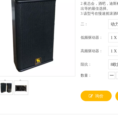
2.夜总会，酒吧，迪
出等的最佳选择。
3.该型号在慢速摇滚
动
二：
1 
低频驱动器：
1 
高频驱动器：
8欧
阻抗：
数量：
询价