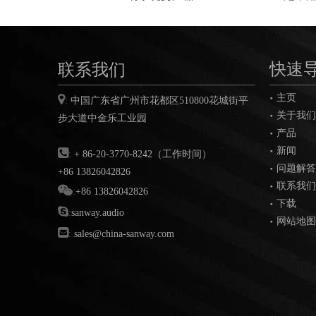
联系我们
快速
主页

:
中国广东省广州市花都区
510800
花城街平
关于我们
步大道中金乐工业园
产品
新闻

:
+ 86-20-3770-8242（工作时间）
问题解答
+86 13826042826
联系我们

:
+86 13826042826
下载

:
sanway.audio
网站地图

:
sales@china-sanway.com