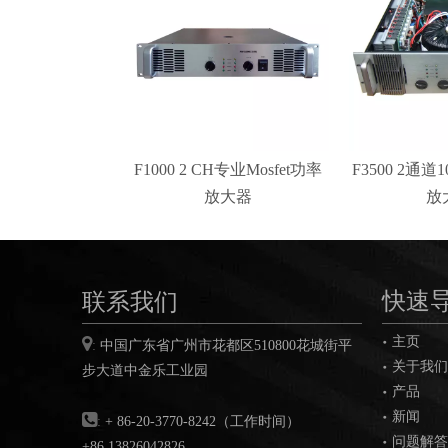
F1000 2 CH专业Mosfet功率
F3500 2通
放大器
放
联系我们
快速
主页

:
中国广东省广州市花都区
510800
花城街平
关于我们
步大道中金乐工业园
产品
新闻

:
+ 86-20-3770-8242（工作时间）
问题解答
+86 13826042826