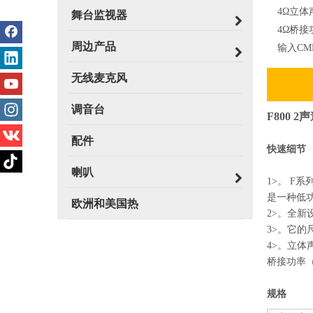
4Ω立体
舞台监视器
4Ω桥接
周边产品
输入CM
无线麦克风
调音台
F800
配件
快速细节
喇叭
1>。 F系
是一种低
欧洲和美国热
2>。全
3>。它的尺
4>。立体声
桥接功率（RM
规格