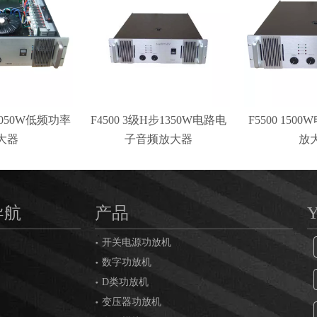
道1050W低频功率
F4500 3级H步1350W电路电
F5500 150
大器
子音频放大器
放
导航
产品
开关电源功放机
数字功放机
D类功放机
变压器功放机