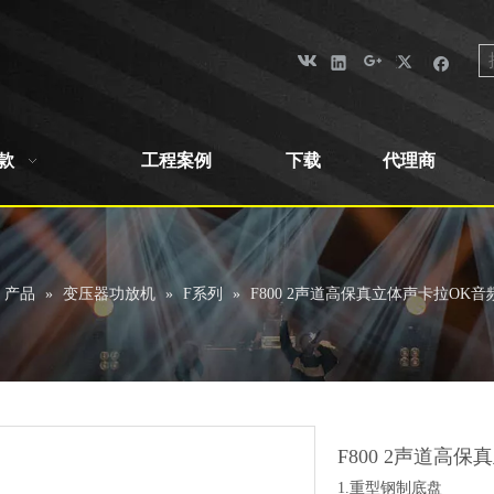
款
工程案例
下载
代理商
产品
»
变压器功放机
»
F系列
»
F800 2声道高保真立体声卡拉OK
F800 2声道高
1.重型钢制底盘