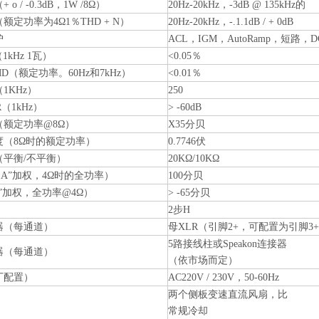
o / -0.3dB，1W /8Ω）
20Hz-20kHz，-3dB @ 135kHz的
额定功率为4Ω1％THD + N）
20Hz-20kHz，-.1.1dB / + 0dB
护
ACL，IGM，AutoRamp，短
（1kHz 1瓦）
<0.05％
IMD（额定功率。60Hz和7kHz）
<0.01％
1KHz）
250
（1kHz）
> -60dB
（额定功率@8Ω）
X35分贝
度（8Ω时的额定功率）
0.7746伏
（平衡/不平衡）
20KΩ/10KΩ
 A”加权，4Ω时的全功率）
100分贝
A”加权，全功率@4Ω）
> -65分贝
2步H
器（每通道）
母XLR（引脚2+，可配置为引脚3+
5路接线柱或Speakon连接器
器（每通道）
（依市场而定）
厂配置）
AC220V / 230V，50-60Hz
两个侧板变速直流风扇，比
常规冷却