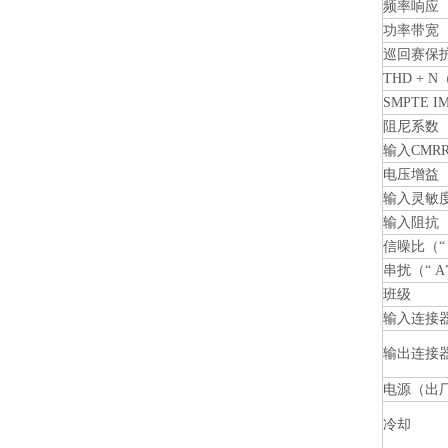
频率响应（+ 
功率带宽（
巡回赛保
THD + N
SMPTE 
阻尼系数（
输入CMRR
电压增益
输入灵敏
输入阻抗
信噪比（“
串扰（“ 
班级
输入连接
输出连接
电源（出
冷却