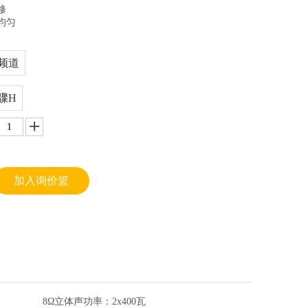
修
均匀
频道
骤H
加入询价篮
8Ω立体声功率：
2x400瓦