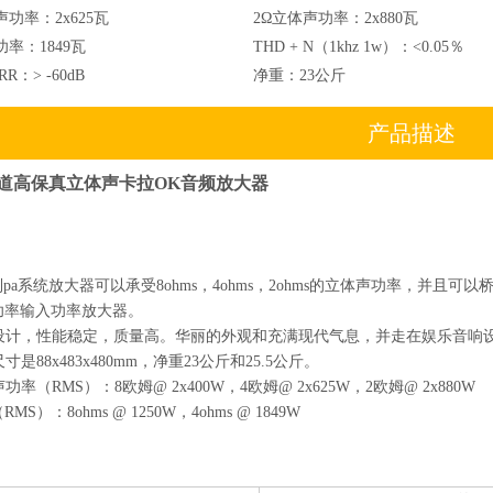
声功率：
2x625瓦
2Ω立体声功率：
2x880瓦
功率：
1849瓦
THD + N（1khz 1w）：
<0.05％
RR：
> -60dB
净重：
23公斤
产品描述
 2声道高保真立体声卡拉OK音频放大器
列pa系统放大器可以承受8ohms，4ohms，2ohms的立体声功率，并且可以桥
功率输入功率放大器。
新设计，性能稳定，质量高。华丽的外观和充满现代气息，并走在娱乐音响
寸是88x483x480mm，净重23公斤和25.5公斤。
功率（RMS）：8欧姆@ 2x400W，4欧姆@ 2x625W，2欧姆@ 2x880W
S）：8ohms @ 1250W，4ohms @ 1849W