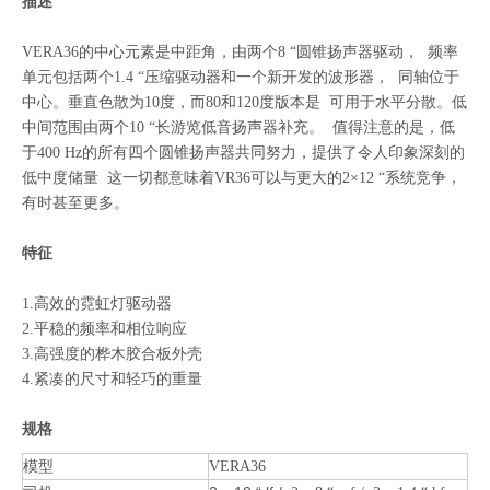
描述
VERA36的中心元素是中距角，由两个8 “圆锥扬声器驱动，
频率
单元包括两个1.4 “压缩驱动器和一个新开发的波形器，
同轴位于
中心。垂直色散为10度，而80和120度版本是
可用于水平分散。低
中间范围由两个10 “长游览低音扬声器补充。
值得注意的是，低
于400 Hz的所有四个圆锥扬声器共同努力，提供了令人印象深刻的
低中度储量
这一切都意味着VR36可以与更大的2×12 “系统竞争，
有时甚至更多。
特征
1.高效的霓虹灯驱动器
2.平稳的频率和相位响应
3.高强度的桦木胶合板外壳
4.紧凑的尺寸和轻巧的重量
规格
模型
VERA36