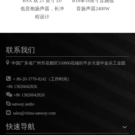
BSX 双 21 英寸 DJ
B18单18英寸音频低
BSX
低音炮扬声器，长冲
音扬声器2400W
低音
程设计
联系我们

:
中国广东省广州市花都区
510800
花城街平步大道中金乐工业园

:
+ 86-20-3770-8242（工作时间）
+86 13826042826

:
+86 13826042826

:
sanway.audio

:
sales@china-sanway.com
快速导航