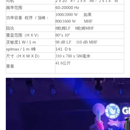
司机
2 x 10 “ lf /
2 x 8 “ mf / 2 x 1.4 “ hf
频率范围
60-20000 Hz
1000/2000 W 如果
功率容量 程序 / 顶峰：
800/1600 W MHF
阻抗
8欧姆LF 8欧姆MHF
覆盖范围（H X V）
80°x 10°
灵敏度1 W / 1 m
98 dB LF 110 dB MHF
splmax / 1 m /峰
141 D b
尺寸（H X W X D）
310 x 700 x 580毫米
41.6公斤
重量