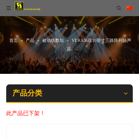
首页
»
产品
»
被动线数组
»
VERA36双10英寸三路阵列扬声
器
产品分类
此产品已下架！