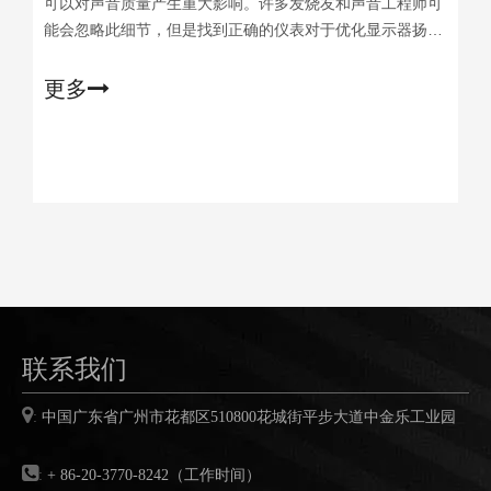
可以对声音质量产生重大影响。许多发烧友和声音工程师可
能会忽略此细节，但是找到正确的仪表对于优化显示器扬声
器SY的性能至关重要
更多
联系我们

:
中国广东省广州市花都区
510800
花城街平步大道中金乐工业园

:
+ 86-20-3770-8242（工作时间）