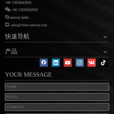
+86 13826042826

:
+86 13826042826

:
sanway.audio

:
sales@china-sanway.com
快速导航
产品
YOUR MESSAGE