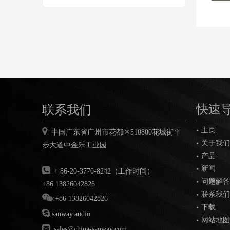
联系我们
快速
主页

:
中国广东省广州市花都区
510800
花城街平
关于我们
步大道中金乐工业园
产品
新闻

:
+ 86-20-3770-8242（工作时间）
问题解答
+86 13826042826
联系我们

:
+86 13826042826
下载

:
sanway.audio
网站地图

:
sales@china-sanway.com