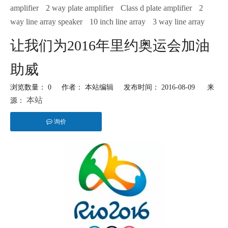
amplifier
2 way plate amplifier
Class d plate amplifier
2
way line array speaker
10 inch line array
3 way line array
让我们为2016年里约奥运会加油
助威
浏览数量：
0
作者： 本站编辑 发布时间： 2016-08-09 来
本站
源：
询价
["facebook","twitter","line","wechat","linkedin","pinterest","whatsapp"]