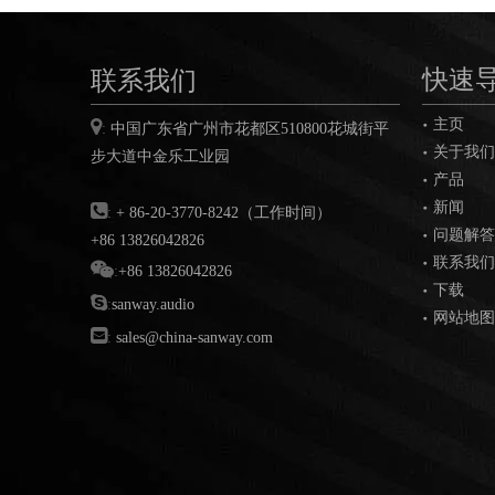
联系我们
快速
主页

:
中国广东省广州市花都区
510800
花城街平
关于我们
步大道中金乐工业园
产品
D2450 2通道D类500W音频放大器模块，带DSP
新闻

:
+ 86-20-3770-8242（工作时间）
问题解答
+86 13826042826
联系我们

:
+86 13826042826
下载

:
sanway.audio
网站地图

:
sales@china-sanway.com