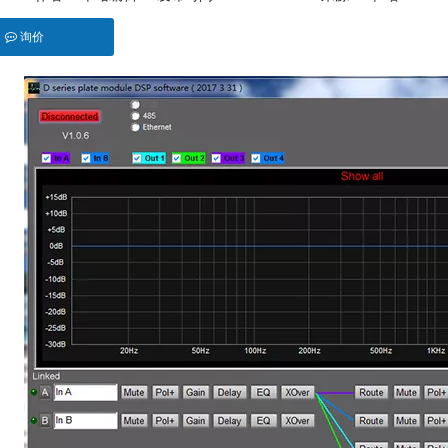
询价
,"twitter","line","wechat","linkedin","pinterest","whatsapp"]