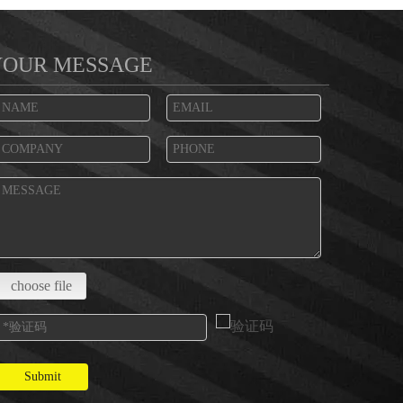
YOUR MESSAGE
choose file
Submit