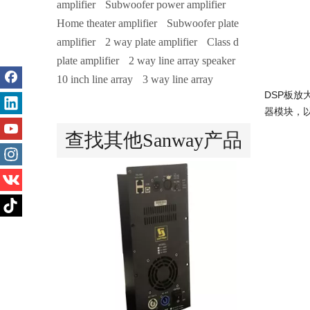
amplifier
Subwoofer power amplifier
Home theater amplifier
Subwoofer plate
amplifier
2 way plate amplifier
Class d
plate amplifier
2 way line array speaker
10 inch line array
3 way line array
DSP板放大
器模块，以
D1-800D等级D 800W 1通道有源扬声器放大器模块
查找其他Sanway产品