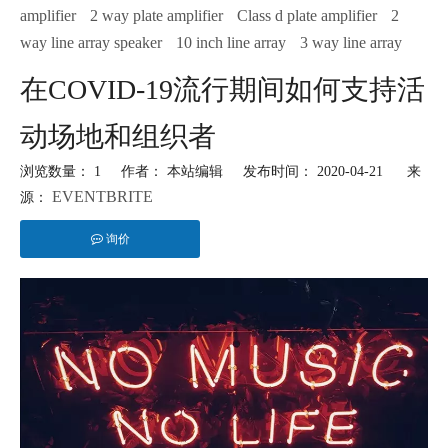
amplifier
2 way plate amplifier
Class d plate amplifier
2
way line array speaker
10 inch line array
3 way line array
在COVID-19流行期间如何支持活
动场地和组织者
浏览数量：
1
作者： 本站编辑 发布时间： 2020-04-21 来
EVENTBRITE
源：
询价
["facebook","twitter","line","wechat","linkedin","pinterest","whatsapp"]