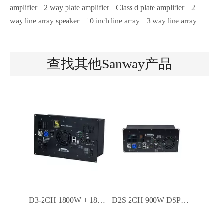
amplifier
2 way plate amplifier
Class d plate amplifier
2
way line array speaker
10 inch line array
3 way line array
查找其他Sanway产品
D3-2CH 1800W + 1800W 2通道D类放大器模块，带DSP
D2S 2CH 900W DSP内置放大器模块D类D.