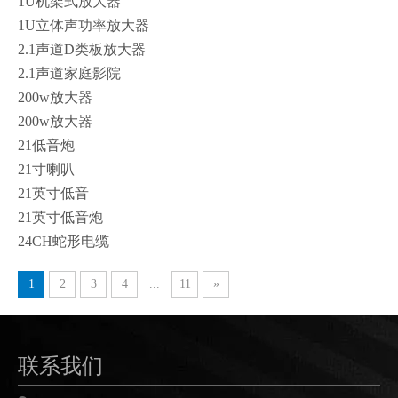
1U机架式放大器
1U立体声功率放大器
2.1声道D类​​板放大器
2.1声道家庭影院
200w放大器
200w放大器
21低音炮
21寸喇叭
21英寸低音
21英寸低音炮
24CH蛇形电缆
1
2
3
4
...
11
»
联系我们